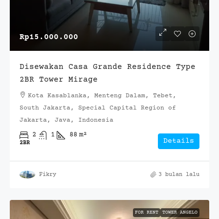
Rp15.000.000
Disewakan Casa Grande Residence Type
2BR Tower Mirage
Kota Kasablanka, Menteng Dalam, Tebet,
South Jakarta, Special Capital Region of
Jakarta, Java, Indonesia
2
1
88
m²
Details
2BR
Fikry
3 bulan lalu
FOR RENT
TOWER ANGELO