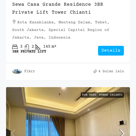
Sewa Casa Grande Residence 3BR
Private Lift Tower Chianti
Kota Kasablanka, Menteng Dalam, Tebet,
South Jakarta, Special Capital Region of
Jakarta, Java, Indonesia
3
2
145
m²
Details
3BR PRIVATE LIFT
Fikry
4 bulan lalu
FOR RENT
TOWER CHIANTI