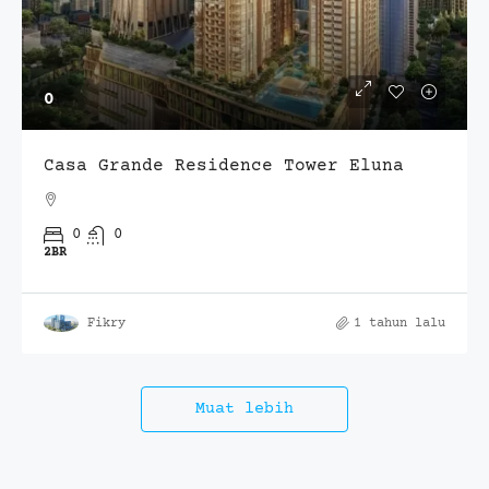
0
Casa Grande Residence Tower Eluna
0
0
2BR
Fikry
1 tahun lalu
Muat lebih