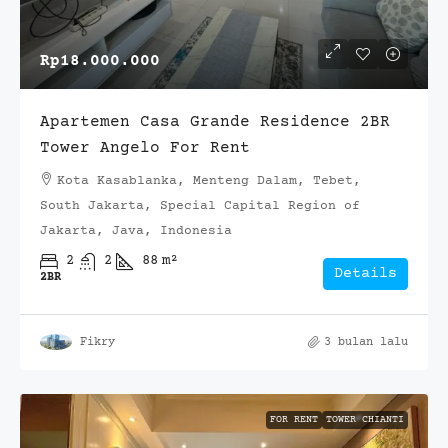
Rp18.000.000
Apartemen Casa Grande Residence 2BR
Tower Angelo For Rent
Kota Kasablanka, Menteng Dalam, Tebet,
South Jakarta, Special Capital Region of
Jakarta, Java, Indonesia
2
2
88
m²
Details
2BR
Fikry
3 bulan lalu
FOR RENT
TOWER CHIANTI