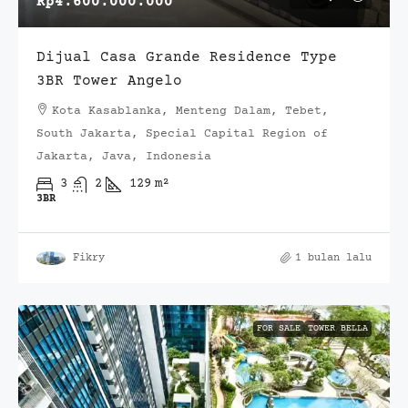
Rp4.600.000.000
Dijual Casa Grande Residence Type
3BR Tower Angelo
Kota Kasablanka, Menteng Dalam, Tebet,
South Jakarta, Special Capital Region of
Jakarta, Java, Indonesia
3
2
129
m²
3BR
Fikry
1 bulan lalu
FOR SALE
TOWER BELLA