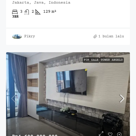
Jakarta, Java, Indonesia
3
2
129
m²
3BR
Fikry
1 bulan lalu
FOR SALE
TOWER ANGELO