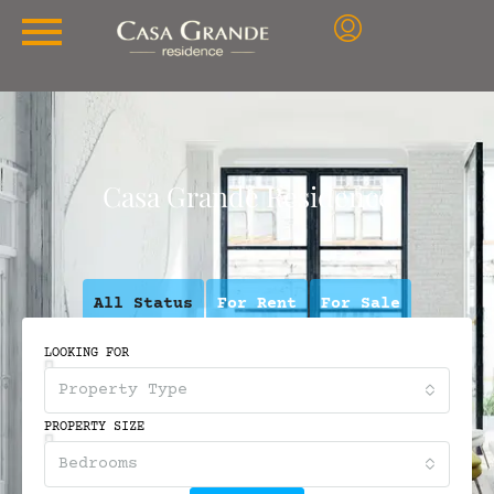
Casa Grande Residence
All Status
For Rent
For Sale
LOOKING FOR
Property Type
PROPERTY SIZE
Bedrooms