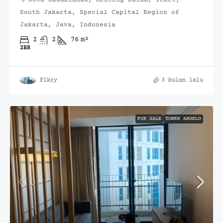
South Jakarta, Special Capital Region of
Jakarta, Java, Indonesia
2
2
76
m²
2BR
Fikry
3 bulan lalu
FOR SALE
TOWER ANGELO