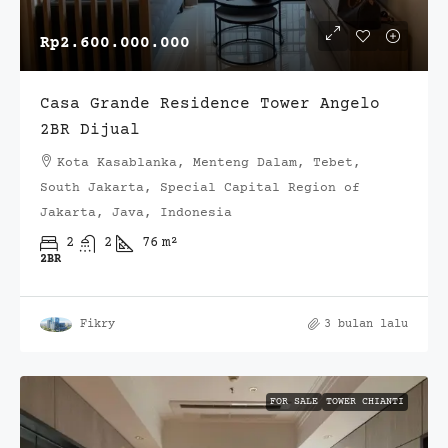
Rp2.600.000.000
Casa Grande Residence Tower Angelo
2BR Dijual
Kota Kasablanka, Menteng Dalam, Tebet,
South Jakarta, Special Capital Region of
Jakarta, Java, Indonesia
2
2
76
m²
2BR
Fikry
3 bulan lalu
FOR SALE
TOWER CHIANTI