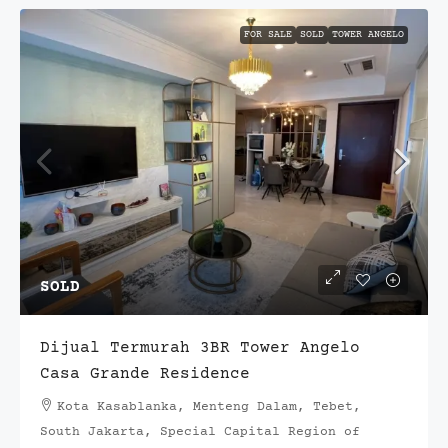
FOR SALE
SOLD
TOWER ANGELO
SOLD
Dijual Termurah 3BR Tower Angelo
Casa Grande Residence
Kota Kasablanka, Menteng Dalam, Tebet,
South Jakarta, Special Capital Region of