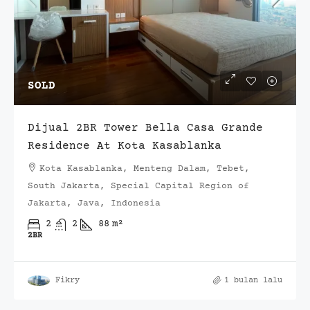
SOLD
Dijual 2BR Tower Bella Casa Grande
Residence At Kota Kasablanka
Kota Kasablanka, Menteng Dalam, Tebet,
South Jakarta, Special Capital Region of
Jakarta, Java, Indonesia
2
2
88
m²
2BR
Fikry
1 bulan lalu