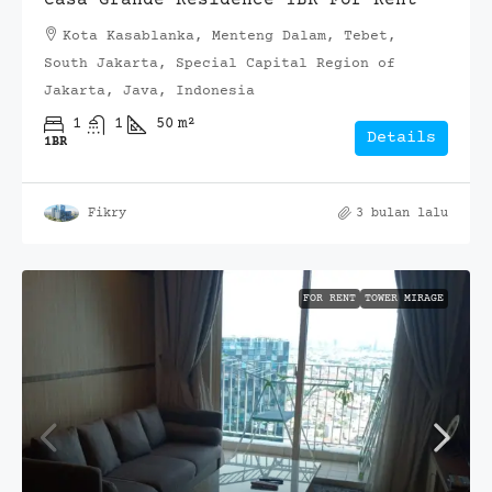
Kota Kasablanka, Menteng Dalam, Tebet,
South Jakarta, Special Capital Region of
Jakarta, Java, Indonesia
1
1
50
m²
Details
1BR
Fikry
3 bulan lalu
FOR RENT
TOWER MIRAGE