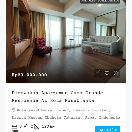
FOR RENT
TOWER ANGELO
Rp23.000.000
Disewakan Apartemen Casa Grande
Residence At Kota Kasablanka
Kota Kasablanka, Tebet, Jakarta Selatan,
Daerah Khusus Ibukota Jakarta, Jawa, Indonesia
3
2
129
m²
Details
3BR