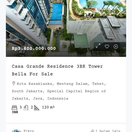
Rp3.800.000.000
Casa Grande Residence 3BR Tower
Bella For Sale
Kota Kasablanka, Menteng Dalam, Tebet,
South Jakarta, Special Capital Region of
Jakarta, Java, Indonesia
3
2
120
m²
3BR
Fikry
1 bulan lalu