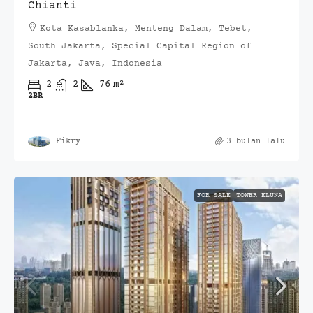
Chianti
Kota Kasablanka, Menteng Dalam, Tebet,
South Jakarta, Special Capital Region of
Jakarta, Java, Indonesia
2
2
76
m²
2BR
Fikry
3 bulan lalu
FOR SALE
TOWER ELUNA